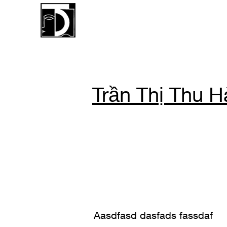
TUDO GALLERY
Trần Thị Thu H
Aasdfasd dasfads fassdaf