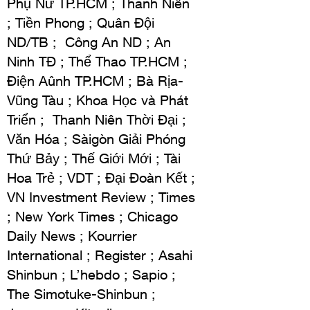
Phụ Nữ TP.HCM ; Thanh Niên
; Tiền Phong ; Quân Ðội
ND/TB ; Công An ND ; An
Ninh TÐ ; Thể Thao TP.HCM ;
Ðiện Aûnh TP.HCM ; Bà Rịa-
Vũng Tàu ; Khoa Học và Phát
Triển ; Thanh Niên Thời Ðại ;
Văn Hóa ; Sàigòn Giải Phóng
Thứ Bảy ; Thế Giới Mới ; Tài
Hoa Trẻ ; VDT ; Ðại Ðoàn Kết ;
VN Investment Review ; Times
; New York Times ; Chicago
Daily News ; Kourrier
International ; Register ; Asahi
Shinbun ; L’hebdo ; Sapio ;
The Simotuke-Shinbun ;