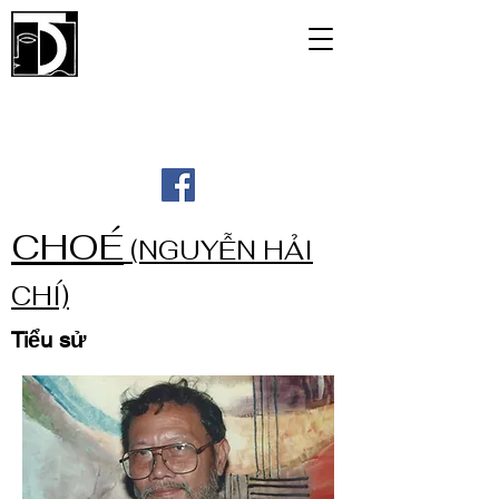
TUDO GALLERY
CHOÉ
(NGUYỄN HẢI
CHÍ)
Tiểu sử