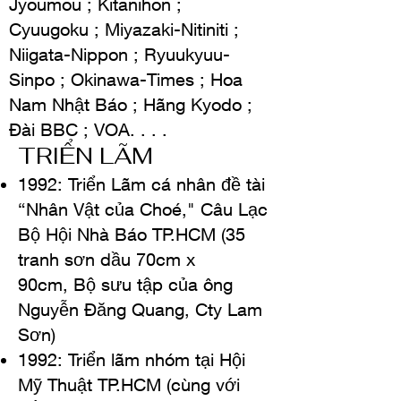
Jyoumou ; Kitanihon ;
Cyuugoku ; Miyazaki-Nitiniti ;
Niigata-Nippon ; Ryuukyuu-
Sinpo ; Okinawa-Times ; Hoa
Nam Nhật Báo ; Hãng Kyodo ;
Ðài BBC ; VOA. . . .
TRIỂN LÃM
1992: Triển Lãm cá nhân đề tài
“Nhân Vật của Choé," Câu Lạc
Bộ Hội Nhà Báo TP.HCM (
35
tranh sơn dầu 70cm x
90cm
,
Bộ sưu tập của ông
Nguyễn Ðăng Quang, Cty Lam
Sơn)
1992: Triển lãm nhóm tại Hội
Mỹ Thuật TP.HCM (cùng với