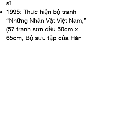
sĩ
1995: Thực hiện bộ tranh
“Những Nhân Vật Việt Nam,”
(
57 tranh sơn dầu 50cm x
65cm,
Bộ sưu tập của Hàn
Ðức Minh, TP.HCM)
1996: Triển lãm cá nhân
“Quảng Nam Ðà Nẵng Qua
Mắt Choé,”
(
29 tranh màu
nước 40cm x 60cm, ký họa tại
chỗ)
1996: Triển lãm cá nhân, 2 đề
tài: “Họa Thơ Hồ Xuân Hương”
(27 tranh sơn dầu 77cm x
77cm)
và “Những Phụ Nữ
Nobel,” (40 tranh sơn dầu